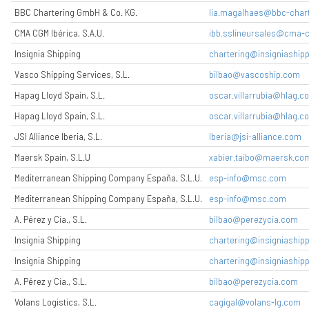
BBC Chartering GmbH & Co. KG.
lia.magalhaes@bbc-char
CMA CGM Ibérica, S.A.U.
ibb.sslineursales@cma
Insignia Shipping
chartering@insigniashipp
Vasco Shipping Services, S.L.
bilbao@vascoship.com
Hapag Lloyd Spain, S.L.
oscar.villarrubia@hlag.c
Hapag Lloyd Spain, S.L.
oscar.villarrubia@hlag.c
JSI Alliance Iberia, S.L.
Iberia@jsi-alliance.com
Maersk Spain, S.L.U
xabier.taibo@maersk.co
Mediterranean Shipping Company España, S.L.U.
esp-info@msc.com
Mediterranean Shipping Company España, S.L.U.
esp-info@msc.com
A. Pérez y Cía., S.L.
bilbao@perezycia.com
Insignia Shipping
chartering@insigniashipp
Insignia Shipping
chartering@insigniashipp
A. Pérez y Cía., S.L.
bilbao@perezycia.com
Volans Logistics, S.L.
cagigal@volans-lg.com