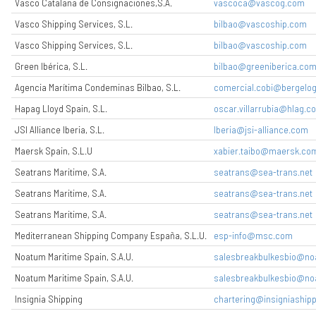
Vasco Catalana de Consignaciones,S.A.
vascoca@vascog.com
Vasco Shipping Services, S.L.
bilbao@vascoship.com
Vasco Shipping Services, S.L.
bilbao@vascoship.com
Green Ibérica, S.L.
bilbao@greeniberica.co
Agencia Marítima Condeminas Bilbao, S.L.
comercial.cobi@bergelog
Hapag Lloyd Spain, S.L.
oscar.villarrubia@hlag.c
JSI Alliance Iberia, S.L.
Iberia@jsi-alliance.com
Maersk Spain, S.L.U
xabier.taibo@maersk.co
Seatrans Maritime, S.A.
seatrans@sea-trans.net
Seatrans Maritime, S.A.
seatrans@sea-trans.net
Seatrans Maritime, S.A.
seatrans@sea-trans.net
Mediterranean Shipping Company España, S.L.U.
esp-info@msc.com
Noatum Maritime Spain, S.A.U.
salesbreakbulkesbio@n
Noatum Maritime Spain, S.A.U.
salesbreakbulkesbio@n
Insignia Shipping
chartering@insigniashipp