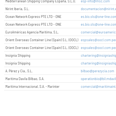
Mediterranean Shipping Company España, S.L.U.
esp-info@msc.com
Nirint Iberia, S.L.
documentacion@nirint.e
Ocean Network Express PTE LTD - ONE
es.bio.sls@one-line.co
Ocean Network Express PTE LTD - ONE
es.bio.sls@one-line.co
EuroAméricas Agencia Marítima, S.L.
comercial@euroameric
Orient Overseas Container Line (Spain) S.L. (OOCL)
espsales@oocl.com pe
Orient Overseas Container Line (Spain) S.L. (OOCL)
espsales@oocl.com pe
Insignia Shipping
chartering@insigniashi
Insignia Shipping
chartering@insigniashi
A. Pérez y Cía., S.L.
bilbao@perezycia.com
Marítima Davila Bilbao, S.A.
operationbio@bil.mdavi
Marítima Internacional, S.A. - Marinter
comercial@maritimaint