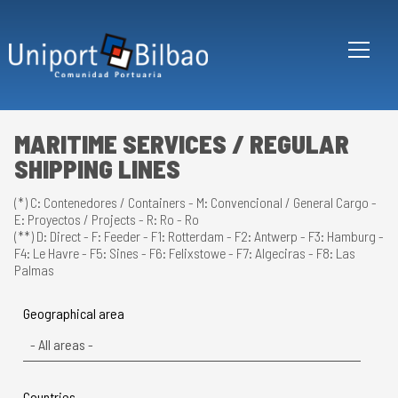
Skip to main content
MARITIME SERVICES / REGULAR
SHIPPING LINES
(*) C: Contenedores / Containers - M: Convencional / General Cargo -
E: Proyectos / Projects - R: Ro - Ro
(**) D: Direct - F: Feeder - F1: Rotterdam - F2: Antwerp - F3: Hamburg -
F4: Le Havre - F5: Sines - F6: Felixstowe - F7: Algeciras - F8: Las
Palmas
Geographical area
Countries