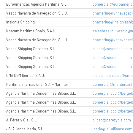
EuroAméricas Agencia Marítima, S.L.
comercial@euroameric
Vasco Navarra de Navegación, S.L.U. -
chartering@vnnavegaci
Insignia Shipping
chartering@insigniashi
Noatum Maritime Spain, S.A.U.
salesbreakbulkesbio@
Vasco Navarra de Navegación, S.L.U. -
chartering@vnnavegaci
Vasco Shipping Services, S.L.
bilbao@vascoship.com
Vasco Shipping Services, S.L.
bilbao@vascoship.com
Vasco Shipping Services, S.L.
bilbao@vascoship.com
CMA CGM Ibérica, S.A.U.
ibb.sslineursales@cm
Marítima Internacional, S.A. - Marinter
comercial@maritimaint
Agencia Marítima Condeminas Bilbao, S.L.
comercial.cobi@bergel
Agencia Marítima Condeminas Bilbao, S.L.
comercial.cobi@bergel
Agencia Marítima Condeminas Bilbao, S.L.
comercial.cobi@bergel
A. Pérez y Cía., S.L.
bilbao@perezycia.com
JSI Alliance Iberia, S.L.
Iberia@jsi-alliance.com