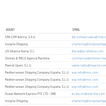
AGENT
EMAIL
CMA CGM Ibérica, S.A.U.
ibb.sslineursales@cma
Insignia Shipping
chartering@insigniashipp
JSI Alliance Iberia, S.L.
Iberia@jsi-alliance.com
Stinnes & MACS Agencia Marítima
commercial@stinnes-ma
Maersk Spain, S.L.U
xabier.taibo@maersk.co
Mediterranean Shipping Company España, S.L.U.
esp-info@msc.com
Mediterranean Shipping Company España, S.L.U.
esp-info@msc.com
Mediterranean Shipping Company España, S.L.U.
esp-info@msc.com
Ocean Network Express PTE LTD - ONE
es.bio.sls@one-line.com
Insignia Shipping
chartering@insigniashipp