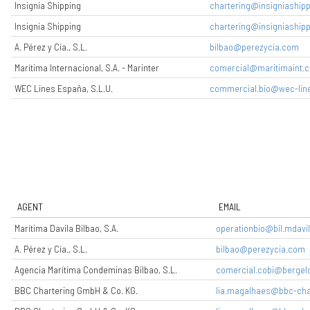
Insignia Shipping
chartering@insigniashipp
Insignia Shipping
chartering@insigniashipp
A. Pérez y Cía., S.L.
bilbao@perezycia.com
Marítima Internacional, S.A. - Marinter
comercial@maritimaint.
WEC Lines España, S.L.U.
commercial.bio@wec-lin
AGENT
EMAIL
Marítima Davila Bilbao, S.A.
operationbio@bil.mdavi
A. Pérez y Cía., S.L.
bilbao@perezycia.com
Agencia Marítima Condeminas Bilbao, S.L.
comercial.cobi@bergel
BBC Chartering GmbH & Co. KG.
lia.magalhaes@bbc-cha