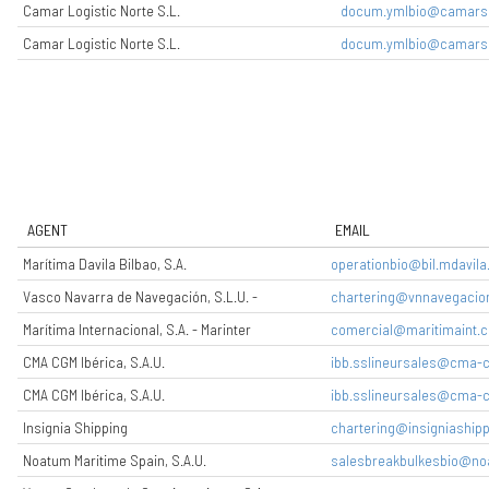
Camar Logistic Norte S.L.
docum.ymlbio@camars
Camar Logistic Norte S.L.
docum.ymlbio@camars
AGENT
EMAIL
Marítima Davila Bilbao, S.A.
operationbio@bil.mdavil
Vasco Navarra de Navegación, S.L.U. -
chartering@vnnavegacio
Marítima Internacional, S.A. - Marinter
comercial@maritimaint.
CMA CGM Ibérica, S.A.U.
ibb.sslineursales@cma
CMA CGM Ibérica, S.A.U.
ibb.sslineursales@cma
Insignia Shipping
chartering@insigniashipp
Noatum Maritime Spain, S.A.U.
salesbreakbulkesbio@n