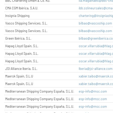
BBC Chartering GmbH & Co. KG.
lia.magalhaes@bbc-cha
CMA CGM Ibérica, S.A.U.
ibb.sslineursales@cm
Insignia Shipping
chartering@insigniashi
Vasco Shipping Services, S.L.
bilbao@vascoship.com
Vasco Shipping Services, S.L.
bilbao@vascoship.com
Green Ibérica, S.L.
bilbao@greeniberica.c
Hapag Lloyd Spain, S.L.
oscar.villarrubia@hlag
Hapag Lloyd Spain, S.L.
oscar.villarrubia@hlag
Hapag Lloyd Spain, S.L.
oscar.villarrubia@hlag
JSI Alliance Iberia, S.L.
Iberia@jsi-alliance.com
Maersk Spain, S.L.U
xabier.taibo@maersk.
Maersk Spain, S.L.U
xabier.taibo@maersk.
Mediterranean Shipping Company España, S.L.U.
esp-info@msc.com
Mediterranean Shipping Company España, S.L.U.
esp-info@msc.com
Mediterranean Shipping Company España, S.L.U.
esp-info@msc.com