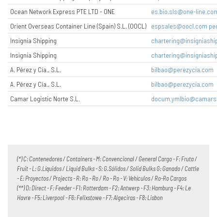
Ocean Network Express PTE LTD - ONE
es.bio.sls@one-line.co
Orient Overseas Container Line (Spain) S.L. (OOCL)
espsales@oocl.com pe
Insignia Shipping
chartering@insigniashi
Insignia Shipping
chartering@insigniashi
A. Pérez y Cía., S.L.
bilbao@perezycia.com
A. Pérez y Cía., S.L.
bilbao@perezycia.com
Camar Logistic Norte S.L.
docum.ymlbio@camars
(*) C: Contenedores / Containers - M: Convencional / General Cargo - F: Fruta /
Fruit - L: G.Líquidos / Liquid Bulks - S: G.Sólidos / Solid Bulks G: Ganado / Cattle
- E: Proyectos / Projects - R: Ro - Ro / Ro - Ro - V: Vehículos / Ro-Ro Cargos
(**) D: Direct - F: Feeder - F1: Rotterdam - F2: Antwerp - F3: Hamburg - F4: Le
Havre - F5: Liverpool - F6: Felixstowe - F7: Algeciras - F8: Lisbon