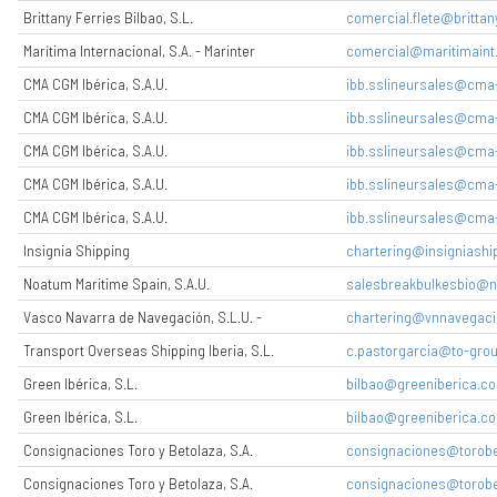
Brittany Ferries Bilbao, S.L.
comercial.flete@brittany
Marítima Internacional, S.A. - Marinter
comercial@maritimain
CMA CGM Ibérica, S.A.U.
ibb.sslineursales@cm
CMA CGM Ibérica, S.A.U.
ibb.sslineursales@cm
CMA CGM Ibérica, S.A.U.
ibb.sslineursales@cm
CMA CGM Ibérica, S.A.U.
ibb.sslineursales@cm
CMA CGM Ibérica, S.A.U.
ibb.sslineursales@cm
Insignia Shipping
chartering@insigniashi
Noatum Maritime Spain, S.A.U.
salesbreakbulkesbio@
Vasco Navarra de Navegación, S.L.U. -
chartering@vnnavegaci
Transport Overseas Shipping Iberia, S.L.
c.pastorgarcia@to-gro
Green Ibérica, S.L.
bilbao@greeniberica.c
Green Ibérica, S.L.
bilbao@greeniberica.c
Consignaciones Toro y Betolaza, S.A.
consignaciones@torob
Consignaciones Toro y Betolaza, S.A.
consignaciones@torob