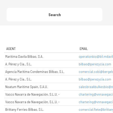
Search
AGENT
EMAIL
Marítima Davila Bilbao, S.A.
operationbio@bil.mdavi
A. Pérez y Cía., S.L.
bilbao@perezycia.com
Agencia Marítima Condeminas Bilbao, S.L.
comercial.cobi@bergel
A. Pérez y Cía., S.L.
bilbao@perezycia.com
Noatum Maritime Spain, S.A.U.
salesbreakbulkesbio@
Vasco Navarra de Navegación, S.L.U. -
chartering@vnnavegaci
Vasco Navarra de Navegación, S.L.U. -
chartering@vnnavegaci
Brittany Ferries Bilbao, S.L.
comercial.flete@brittany