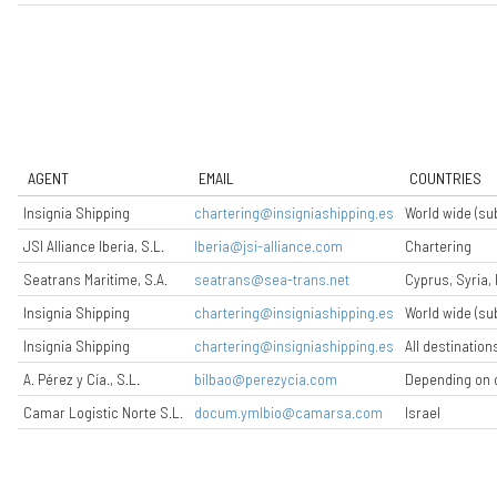
AGENT
EMAIL
COUNTRIES
Insignia Shipping
chartering@insigniashipping.es
World wide (su
JSI Alliance Iberia, S.L.
Iberia@jsi-alliance.com
Chartering
Seatrans Maritime, S.A.
seatrans@sea-trans.net
Cyprus, Syria,
Insignia Shipping
chartering@insigniashipping.es
World wide (su
Insignia Shipping
chartering@insigniashipping.es
All destination
A. Pérez y Cía., S.L.
bilbao@perezycia.com
Depending on c
Camar Logistic Norte S.L.
docum.ymlbio@camarsa.com
Israel