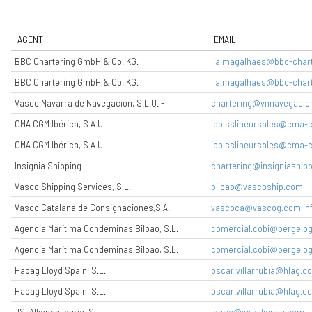
AGENT
EMAIL
BBC Chartering GmbH & Co. KG.
lia.magalhaes@bbc-char
BBC Chartering GmbH & Co. KG.
lia.magalhaes@bbc-char
Vasco Navarra de Navegación, S.L.U. -
chartering@vnnavegacio
CMA CGM Ibérica, S.A.U.
ibb.sslineursales@cma
CMA CGM Ibérica, S.A.U.
ibb.sslineursales@cma
Insignia Shipping
chartering@insigniashipp
Vasco Shipping Services, S.L.
bilbao@vascoship.com
Vasco Catalana de Consignaciones,S.A.
vascoca@vascog.com in
Agencia Marítima Condeminas Bilbao, S.L.
comercial.cobi@bergelog
Agencia Marítima Condeminas Bilbao, S.L.
comercial.cobi@bergelog
Hapag Lloyd Spain, S.L.
oscar.villarrubia@hlag.c
Hapag Lloyd Spain, S.L.
oscar.villarrubia@hlag.c
JSI Alliance Iberia, S.L.
Iberia@jsi-alliance.com