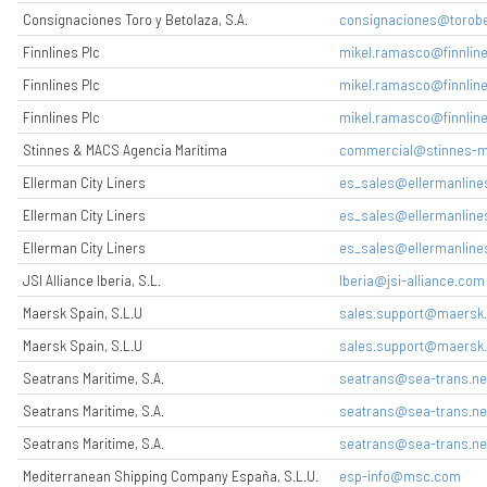
Consignaciones Toro y Betolaza, S.A.
consignaciones@torob
Finnlines Plc
mikel.ramasco@finnlin
Finnlines Plc
mikel.ramasco@finnlin
Finnlines Plc
mikel.ramasco@finnlin
Stinnes & MACS Agencia Marítima
commercial@stinnes-m
Ellerman City Liners
es_sales@ellermanline
Ellerman City Liners
es_sales@ellermanline
Ellerman City Liners
es_sales@ellermanline
JSI Alliance Iberia, S.L.
Iberia@jsi-alliance.com
Maersk Spain, S.L.U
sales.support@maersk
Maersk Spain, S.L.U
sales.support@maersk
Seatrans Maritime, S.A.
seatrans@sea-trans.ne
Seatrans Maritime, S.A.
seatrans@sea-trans.ne
Seatrans Maritime, S.A.
seatrans@sea-trans.ne
Mediterranean Shipping Company España, S.L.U.
esp-info@msc.com