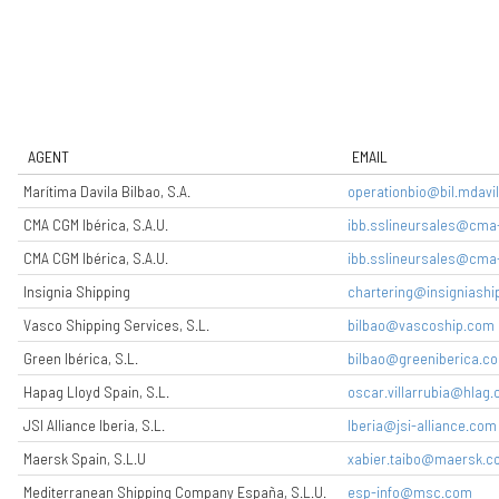
AGENT
EMAIL
Marítima Davila Bilbao, S.A.
operationbio@bil.mdavi
CMA CGM Ibérica, S.A.U.
ibb.sslineursales@cm
CMA CGM Ibérica, S.A.U.
ibb.sslineursales@cm
Insignia Shipping
chartering@insigniashi
Vasco Shipping Services, S.L.
bilbao@vascoship.com
Green Ibérica, S.L.
bilbao@greeniberica.c
Hapag Lloyd Spain, S.L.
oscar.villarrubia@hlag
JSI Alliance Iberia, S.L.
Iberia@jsi-alliance.com
Maersk Spain, S.L.U
xabier.taibo@maersk.
Mediterranean Shipping Company España, S.L.U.
esp-info@msc.com