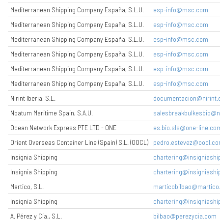
Mediterranean Shipping Company España, S.L.U.
esp-info@msc.com
Mediterranean Shipping Company España, S.L.U.
esp-info@msc.com
Mediterranean Shipping Company España, S.L.U.
esp-info@msc.com
Mediterranean Shipping Company España, S.L.U.
esp-info@msc.com
Mediterranean Shipping Company España, S.L.U.
esp-info@msc.com
Mediterranean Shipping Company España, S.L.U.
esp-info@msc.com
Nirint Iberia, S.L.
documentacion@nirint.
Noatum Maritime Spain, S.A.U.
salesbreakbulkesbio@
Ocean Network Express PTE LTD - ONE
es.bio.sls@one-line.co
Orient Overseas Container Line (Spain) S.L. (OOCL)
pedro.estevez@oocl.c
Insignia Shipping
chartering@insigniashi
Insignia Shipping
chartering@insigniashi
Martico, S.L.
marticobilbao@martico
Insignia Shipping
chartering@insigniashi
A. Pérez y Cía., S.L.
bilbao@perezycia.com