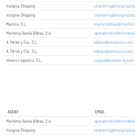
Insignia Shipping
chartering@insigniashi
Insignia Shipping
chartering@insigniashi
Martico, S.L.
marticobilbao@martico
Marítima Davila Bilbao, S.A.
operationbio@bil.mdavi
A. Pérez y Cía., S.L.
bilbao@perezycia.com
A. Pérez y Cía., S.L.
bilbao@perezycia.com
Volans Logistics, S.L.
cagigal@volans-lg.com
AGENT
EMAIL
Marítima Davila Bilbao, S.A.
operationbio@bil.mdavi
Insignia Shipping
chartering@insigniashi