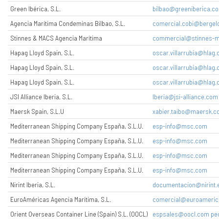
Green Ibérica, S.L.
bilbao@greeniberica.c
Agencia Marítima Condeminas Bilbao, S.L.
comercial.cobi@bergel
Stinnes & MACS Agencia Marítima
commercial@stinnes-m
Hapag Lloyd Spain, S.L.
oscar.villarrubia@hlag
Hapag Lloyd Spain, S.L.
oscar.villarrubia@hlag
Hapag Lloyd Spain, S.L.
oscar.villarrubia@hlag
JSI Alliance Iberia, S.L.
Iberia@jsi-alliance.com
Maersk Spain, S.L.U
xabier.taibo@maersk.
Mediterranean Shipping Company España, S.L.U.
esp-info@msc.com
Mediterranean Shipping Company España, S.L.U.
esp-info@msc.com
Mediterranean Shipping Company España, S.L.U.
esp-info@msc.com
Mediterranean Shipping Company España, S.L.U.
esp-info@msc.com
Nirint Iberia, S.L.
documentacion@nirint.e
EuroAméricas Agencia Marítima, S.L.
comercial@euroameric
Orient Overseas Container Line (Spain) S.L. (OOCL)
espsales@oocl.com pe