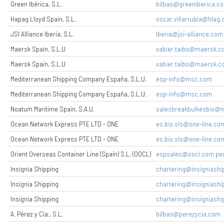
Green Ibérica, S.L.
bilbao@greeniberica.c
Hapag Lloyd Spain, S.L.
oscar.villarrubia@hlag
JSI Alliance Iberia, S.L.
Iberia@jsi-alliance.com
Maersk Spain, S.L.U
xabier.taibo@maersk.
Maersk Spain, S.L.U
xabier.taibo@maersk.
Mediterranean Shipping Company España, S.L.U.
esp-info@msc.com
Mediterranean Shipping Company España, S.L.U.
esp-info@msc.com
Noatum Maritime Spain, S.A.U.
salesbreakbulkesbio@
Ocean Network Express PTE LTD - ONE
es.bio.sls@one-line.co
Ocean Network Express PTE LTD - ONE
es.bio.sls@one-line.co
Orient Overseas Container Line (Spain) S.L. (OOCL)
espsales@oocl.com pe
Insignia Shipping
chartering@insigniashi
Insignia Shipping
chartering@insigniashi
Insignia Shipping
chartering@insigniashi
A. Pérez y Cía., S.L.
bilbao@perezycia.com