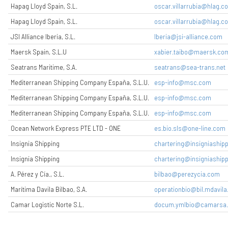
Hapag Lloyd Spain, S.L.
oscar.villarrubia@hlag.c
Hapag Lloyd Spain, S.L.
oscar.villarrubia@hlag.c
JSI Alliance Iberia, S.L.
Iberia@jsi-alliance.com
Maersk Spain, S.L.U
xabier.taibo@maersk.co
Seatrans Maritime, S.A.
seatrans@sea-trans.net
Mediterranean Shipping Company España, S.L.U.
esp-info@msc.com
Mediterranean Shipping Company España, S.L.U.
esp-info@msc.com
Mediterranean Shipping Company España, S.L.U.
esp-info@msc.com
Ocean Network Express PTE LTD - ONE
es.bio.sls@one-line.com
Insignia Shipping
chartering@insigniashipp
Insignia Shipping
chartering@insigniashipp
A. Pérez y Cía., S.L.
bilbao@perezycia.com
Marítima Davila Bilbao, S.A.
operationbio@bil.mdavil
Camar Logistic Norte S.L.
docum.ymlbio@camarsa