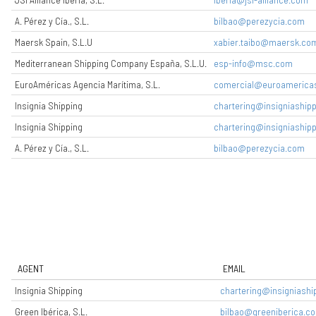
A. Pérez y Cía., S.L.
bilbao@perezycia.com
Maersk Spain, S.L.U
xabier.taibo@maersk.co
Mediterranean Shipping Company España, S.L.U.
esp-info@msc.com
EuroAméricas Agencia Marítima, S.L.
comercial@euroamerica
Insignia Shipping
chartering@insigniashipp
Insignia Shipping
chartering@insigniashipp
A. Pérez y Cía., S.L.
bilbao@perezycia.com
AGENT
EMAIL
Insignia Shipping
chartering@insigniashi
Green Ibérica, S.L.
bilbao@greeniberica.c