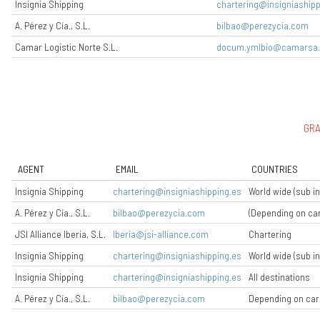
Insignia Shipping
chartering@insigniashipp
A. Pérez y Cía., S.L.
bilbao@perezycia.com
Camar Logistic Norte S.L.
docum.ymlbio@camarsa
GR
AGENT
EMAIL
COUNTRIES
Insignia Shipping
chartering@insigniashipping.es
World wide (sub 
A. Pérez y Cía., S.L.
bilbao@perezycia.com
(Depending on car
JSI Alliance Iberia, S.L.
Iberia@jsi-alliance.com
Chartering
Insignia Shipping
chartering@insigniashipping.es
World wide (sub 
Insignia Shipping
chartering@insigniashipping.es
All destinations
A. Pérez y Cía., S.L.
bilbao@perezycia.com
Depending on car