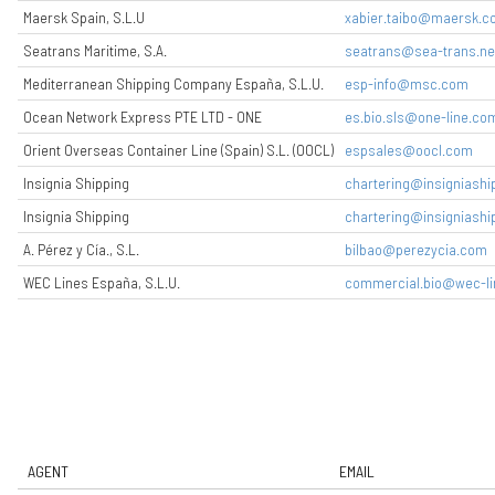
Maersk Spain, S.L.U
xabier.taibo@maersk.
Seatrans Maritime, S.A.
seatrans@sea-trans.ne
Mediterranean Shipping Company España, S.L.U.
esp-info@msc.com
Ocean Network Express PTE LTD - ONE
es.bio.sls@one-line.co
Orient Overseas Container Line (Spain) S.L. (OOCL)
espsales@oocl.com
Insignia Shipping
chartering@insigniashi
Insignia Shipping
chartering@insigniashi
A. Pérez y Cía., S.L.
bilbao@perezycia.com
WEC Lines España, S.L.U.
commercial.bio@wec-li
AGENT
EMAIL