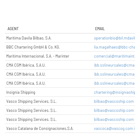
AGENT
EMAIL
Marítima Davila Bilbao, S.A.
operationbio@bil.mdavi
BBC Chartering GmbH & Co. KG.
lia.magalhaes@bbc-cha
Marítima Internacional, S.A. - Marinter
comercial@maritimaint
CMA CGM Ibérica, S.A.U.
ibb.sslineursales@cm
CMA CGM Ibérica, S.A.U.
ibb.sslineursales@cm
CMA CGM Ibérica, S.A.U.
ibb.sslineursales@cm
Insignia Shipping
chartering@insigniashi
Vasco Shipping Services, S.L.
bilbao@vascoship.com
Vasco Shipping Services, S.L.
bilbao@vascoship.com
Vasco Shipping Services, S.L.
bilbao@vascoship.com
Vasco Catalana de Consignaciones,S.A.
vascoca@vascog.com i