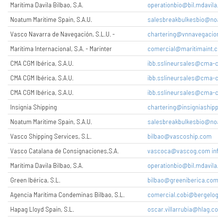
Marítima Davila Bilbao, S.A.
operationbio@bil.mdavil
Noatum Maritime Spain, S.A.U.
salesbreakbulkesbio@n
Vasco Navarra de Navegación, S.L.U. -
chartering@vnnavegacio
Marítima Internacional, S.A. - Marinter
comercial@maritimaint.
CMA CGM Ibérica, S.A.U.
ibb.sslineursales@cma
CMA CGM Ibérica, S.A.U.
ibb.sslineursales@cma
CMA CGM Ibérica, S.A.U.
ibb.sslineursales@cma
Insignia Shipping
chartering@insigniashipp
Noatum Maritime Spain, S.A.U.
salesbreakbulkesbio@n
Vasco Shipping Services, S.L.
bilbao@vascoship.com
Vasco Catalana de Consignaciones,S.A.
vascoca@vascog.com in
Marítima Davila Bilbao, S.A.
operationbio@bil.mdavil
Green Ibérica, S.L.
bilbao@greeniberica.co
Agencia Marítima Condeminas Bilbao, S.L.
comercial.cobi@bergelog
Hapag Lloyd Spain, S.L.
oscar.villarrubia@hlag.c