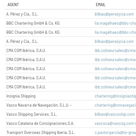
AGENT
EMAIL
A. Pérez y Cía., S.L.
bilbao@perezycia.com
BBC Chartering GmbH & Co. KG.
lia.magalhaes@bbc-cha
BBC Chartering GmbH & Co. KG.
lia.magalhaes@bbc-cha
A. Pérez y Cía., S.L.
bilbao@perezycia.com
CMA CGM Ibérica, S.A.U.
ibb.sslineursales@cm
CMA CGM Ibérica, S.A.U.
ibb.sslineursales@cm
CMA CGM Ibérica, S.A.U.
ibb.sslineursales@cm
CMA CGM Ibérica, S.A.U.
ibb.sslineursales@cm
CMA CGM Ibérica, S.A.U.
ibb.sslineursales@cm
Insignia Shipping
chartering@insigniashi
Vasco Navarra de Navegación, S.L.U. -
chartering@vnnavegaci
Vasco Shipping Services, S.L.
bilbao@vascoship.com
Vasco Catalana de Consignaciones,S.A.
vascoca@vascog.com i
Transport Overseas Shipping Iberia, S.L.
c.pastorgarcia@to-gro