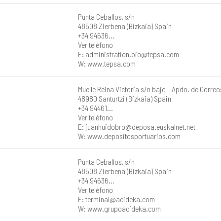
Punta Ceballos, s/n
48508 Zierbena (Bizkaia) Spain
+34 94636...
Ver teléfono
E: administration.bio@tepsa.com
W: www.tepsa.com
Muelle Reina Victoria s/n bajo - Apdo. de Correo
48980 Santurtzi (Bizkaia) Spain
+34 94461...
Ver teléfono
E: juanhuidobro@deposa.euskalnet.net
W: www.depositosportuarios.com
Punta Ceballos, s/n
48508 Zierbena (Bizkaia) Spain
+34 94636...
Ver teléfono
E: terminal@acideka.com
W: www.grupoacideka.com