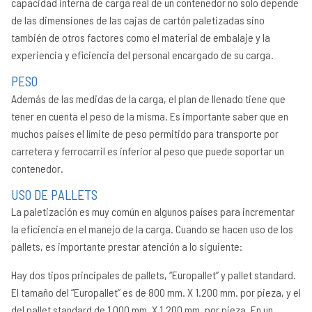
capacidad interna de carga real de un contenedor no solo depende
20
de las dimensiones de las cajas de cartón paletizadas sino
Ti
también de otros factores como el material de embalaje y la
de
Co
experiencia y eficiencia del personal encargado de su carga.
Pa
PESO
Ta
Además de las medidas de la carga, el plan de llenado tiene que
de
ma
tener en cuenta el peso de la misma. Es importante saber que en
Ma
muchos países el límite de peso permitido para transporte por
bu
carretera y ferrocarril es inferior al peso que puede soportar un
re
contenedor.
USO DE PALLETS
La paletización es muy común en algunos países para incrementar
la eficiencia en el manejo de la carga. Cuando se hacen uso de los
pallets, es importante prestar atención a lo siguiente:
Hay dos tipos principales de pallets, “Europallet” y pallet standard.
El tamaño del “Europallet” es de 800 mm. X 1.200 mm. por pieza, y el
del pallet standard de 1.000 mm. X 1.200 mm. por pieza. En un