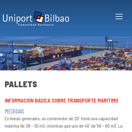
Pasar al contenido principal
PALLETS
INFORMACIÓN BÁSICA SOBRE TRANSPORTE MARÍTIMO
Tr
de
MEDIDAS
bo
En líneas generales, un contenedor de 20´ tiene una capacidad
po
ca
máxima de 28 – 30 m3, mientras que uno de 40´ de 56 – 60 m3. La
In