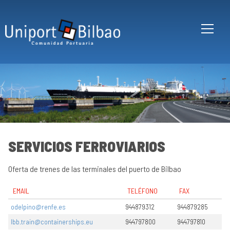
Pasar al contenido principal
SERVICIOS FERROVIARIOS
Oferta de trenes de las terminales del puerto de Bilbao
Bi
y
EMAIL
TELÉFONO
FAX
su
pu
odelpino@renfe.es
944879312
944879285
Ac
Ibb.train@containerships.eu
944797800
944797810
ma