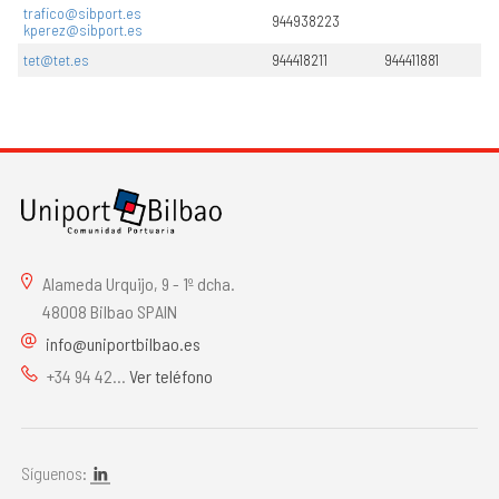
trafico@sibport.es
y
944938223
kperez@sibport.es
se
ge
tet@tet.es
944418211
944411881
al
bu
Ac
te
Se
fe
Op
lo
Se
Alameda Urquijo, 9 - 1º dcha.
ma
48008 Bilbao SPAIN
Te
info@uniportbilbao.es
+34 94 42...
Ver teléfono
Síguenos: