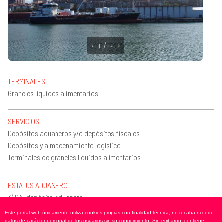
2
4
TERMINALES
Graneles líquidos alimentarios
SERVICIOS
Depósitos aduaneros y/o depósitos fiscales
Depósitos y almacenamiento logístico
Terminales de graneles líquidos alimentarios
ESTATUS ADUANERO
3) DA: depósito aduanero
Este portal web únicamente utiliza cookies propias con finalidad técnica, no recaba ni cede
datos de carácter personal de los usuarios sin su conocimiento. Sin embargo, contiene