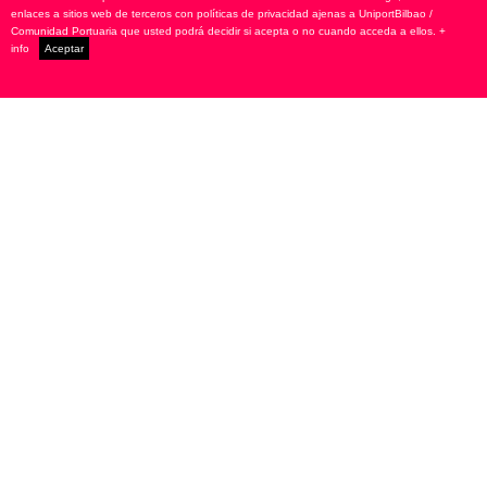
enlaces a sitios web de terceros con políticas de privacidad ajenas a UniportBilbao /
Comunidad Portuaria que usted podrá decidir si acepta o no cuando acceda a ellos.
+
Muelle Reina Victoria s/n bajo - Apdo. de Correos, 16
info
Aceptar
48980 Santurtzi (Bizkaia) Spain
+34 94461...
Ver teléfono
W:
www.depositosportuarios.com
E:
juanhuidobro@deposa.euskalnet.net