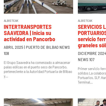
ALBISTEAK
ALBISTEAK
INTERTRANSPORTES
SERVICIOS 
SAAVEDRA | Inicia su
PORTUARIOS,
actividad en Pancorbo
servicio fer
graneles sól
ABRIL 2025 | PUERTO DE BILBAO NEWS
108
DICIEMBRE 2024
NEWS 107
El Grupo Saavedra ha comenzado a almacenar
palas eólicas en el puerto seco de Pancorbo,
Primer servicio fer
perteneciente a la Autoridad Portuaria de Bilbao
sólidos La colabora
y...
Portuarios, SLP, Har
Terminal...