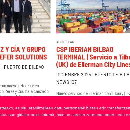
ALBISTEAK
Z Y CÍA Y GRUPO
CSP IBERIAN BILBAO
EFER SOLUTIONS
TERMINAL | Servicio a Tilb
(UK) de Ellerman City Line
 | PUERTO DE BILBAO
DICIEMBRE 2024 | PUERTO DE BILB
NEWS 107
 un nuevo referente en
upo Pérez y Cía. ha alcanzado
Nuevo servicio de Ellerman con Tilbury (UK
ico para integrar una
compañía Ellerman City Liners, que opera e
terminal CSP Iberian Bilbao Terminal, ha
etarako, ez ditu erabiltzaileen datu pertsonalak biltzen edo transferit
reactivado...
batutasun-gidalerroekin loturak, haietan sartzen zarenean onartu edo e