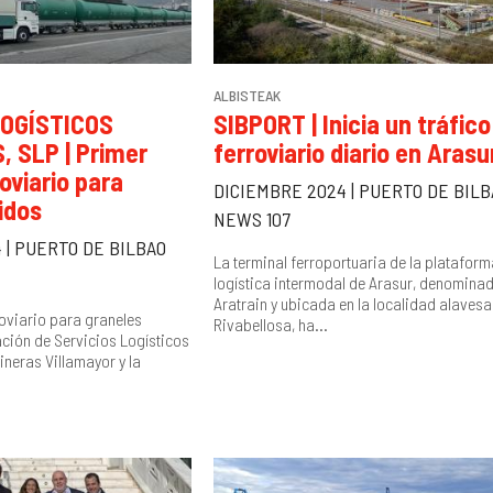
ALBISTEAK
LOGÍSTICOS
SIBPORT | Inicia un tráfico
 SLP | Primer
ferroviario diario en Arasu
roviario para
DICIEMBRE 2024 | PUERTO DE BILB
idos
NEWS 107
 | PUERTO DE BILBAO
La terminal ferroportuaria de la plataform
logística intermodal de Arasur, denomina
Aratrain y ubicada en la localidad alavesa
roviario para graneles
Rivabellosa, ha...
ción de Servicios Logísticos
ineras Villamayor y la