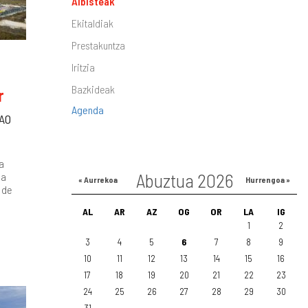
Albisteak
Ekitaldiak
Prestakuntza
Iritzia
Bazkideak
r
Agenda
AO
a
Abuztua 2026
da
« Aurrekoa
Hurrengoa »
 de
AL
AR
AZ
OG
OR
LA
IG
1
2
3
4
5
6
7
8
9
10
11
12
13
14
15
16
17
18
19
20
21
22
23
24
25
26
27
28
29
30
31