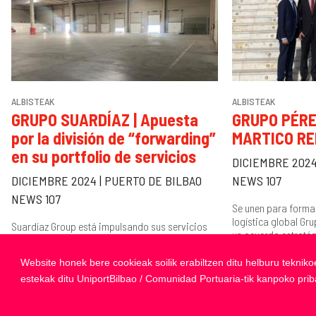
ALBISTEAK
ALBISTEAK
GRUPO SUARDÍAZ | Apuesta
GRUPO PÉRE
por la división de “forwarding”
MARTICO RE
en su portfolio de servicios
DICIEMBRE 2024
DICIEMBRE 2024 | PUERTO DE BILBAO
NEWS 107
NEWS 107
Se unen para formar
logística global Gr
Suardíaz Group está impulsando sus servicios
un acuerdo estratég
transitarios con la expansión de una línea de
parte...
negocio específica. La división de forwarding
Website honek bere cookieak soilik erabiltzen ditu helburu tekniko
actúa como...
estekak ditu UniportBilbao / Comunidad Portuaria-tik kanpoko pri