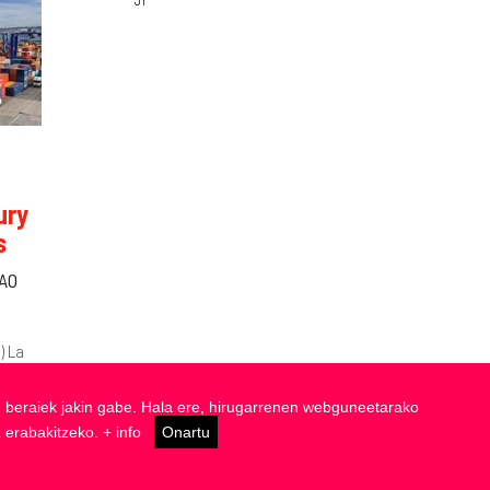
ury
s
AO
) La
n la
zen beraiek jakin gabe. Hala ere, hirugarrenen webguneetarako
z erabakitzeko.
+ info
Onartu