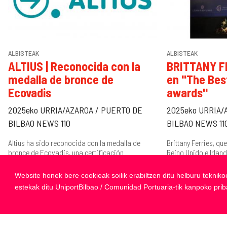
ALBISTEAK
ALBISTEAK
ALTIUS | Reconocida con la
BRITTANY FE
medalla de bronce de
en "The Bes
Ecovadis
awards"
2025eko URRIA/AZAROA / PUERTO DE
2025eko URRIA/
BILBAO NEWS 110
BILBAO NEWS 11
Altius ha sido reconocida con la medalla de
Brittany Ferries, qu
bronce de Ecovadis, una certificación
Reino Unido e Irland
internacional que evalúa a las empresas en
galardón en la cate
aspectos como medio...
Enoturismo en los...
Website honek bere cookieak soilik erabiltzen ditu helburu tekniko
estekak ditu UniportBilbao / Comunidad Portuaria-tik kanpoko pri