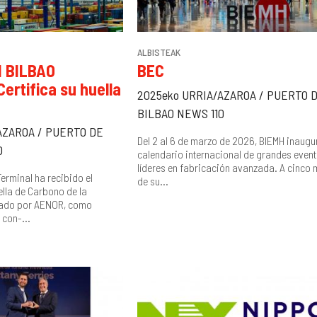
ALBISTEAK
N BILBAO
BEC
ertifica su huella
2025eko URRIA/AZAROA / PUERTO 
BILBAO NEWS 110
AZAROA / PUERTO DE
Del 2 al 6 de marzo de 2026, BIEMH inaugu
0
calendario internacional de grandes even
líderes en fabricación avanzada. A cinco
erminal ha recibido el
de su...
ella de Carbono de la
gado por AENOR, como
 con-...