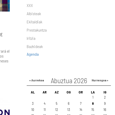
XXX
Albisteak
Ekitaldiak
Prestakuntza
DE
Iritzia
Bazkideak
rará el
Agenda
tos
 meses
Abuztua 2026
« Aurrekoa
Hurrengoa »
AL
AR
AZ
OG
OR
LA
IG
1
2
3
4
5
6
7
8
9
10
11
12
13
14
15
16