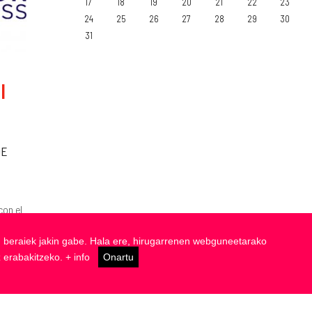
17
18
19
20
21
22
23
24
25
26
27
28
29
30
31
|
DE
con el
cando
zen beraiek jakin gabe. Hala ere, hirugarrenen webguneetarako
z erabakitzeko.
+ info
Onartu