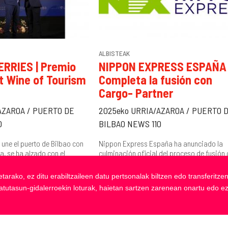
ALBISTEAK
RRIES | Premio
NIPPON EXPRESS ESPAÑA 
t Wine of Tourism
Completa la fusión con
Cargo- Partner
AZAROA / PUERTO DE
2025eko URRIA/AZAROA / PUERTO 
0
BILBAO NEWS 110
e une el puerto de Bilbao con
Nippon Express España ha anunciado la
a, se ha alzado con el
culminación oficial del proceso de fusión 
goría Servicios de
operador Cargo-Partner en España, “mar
un hito...
etarako, ez ditu erabiltzaileen datu pertsonalak biltzen edo transferit
batutasun-gidalerroekin loturak, haietan sartzen zarenean onartu edo e