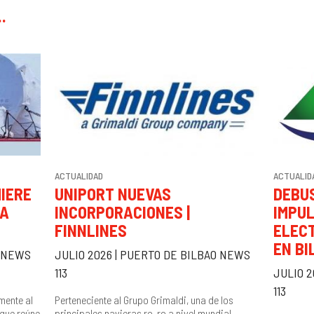
.
ACTUALIDAD
ACTUALID
IERE
UNIPORT NUEVAS
DEBU
LA
INCORPORACIONES |
IMPU
FINNLINES
ELEC
EN BI
O NEWS
JULIO 2026 | PUERTO DE BILBAO NEWS
113
JULIO 2
113
mente al
Perteneciente al Grupo Grimaldi, una de los
 que reúne
principales navieras ro-ro a nivel mundial,