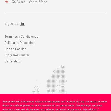
+34 94 42...
Ver teléfono
Síguenos:
Términos y Condiciones
Política de Privacidad
Uso de Cookies
Programa Cluster
Canal ético
Este portal web únicamente utiliza cookies propias con finalidad técnica, no recaba ni cede
datos de carácter personal de los usuarios sin su conocimiento. Sin embargo, contiene
enlaces a sitios web de terceros con políticas de privacidad ajenas a UniportBilbao /