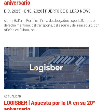
aniversario
A
Siguiente
»
An
2
DIC. 2025 - ENE. 2026 | PUERTO DE BILBAO NEWS
Albors Galiano Portales, firma de abogados especializados en
M
derecho marítimo, del transporte, del seguro y del reaseguro, con
oficina en Bilbao, ha...
1
1
2
ACTUALIDAD
LOGISBER | Apuesta por la IA en su 20º
aniversario