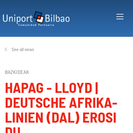
Skip to main content
See all news
BAZKIDEAK
HAPAG - LLOYD |
DEUTSCHE AFRIKA-
LINIEN (DAL) EROSI
DU