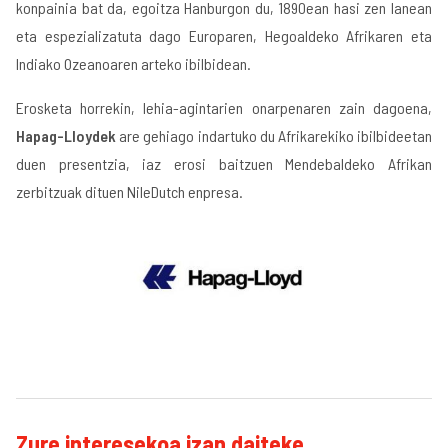
konpainia bat da, egoitza Hanburgon du, 1890ean hasi zen lanean
eta espezializatuta dago Europaren, Hegoaldeko Afrikaren eta
Indiako Ozeanoaren arteko ibilbidean.
Erosketa horrekin, lehia-agintarien onarpenaren zain dagoena,
Hapag-Lloydek
are gehiago indartuko du Afrikarekiko ibilbideetan
duen presentzia, iaz erosi baitzuen Mendebaldeko Afrikan
zerbitzuak dituen NileDutch enpresa.
Zure interesekoa izan daiteke...