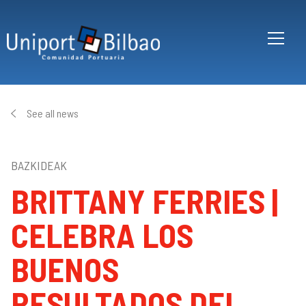
Skip to main content
See all news
BAZKIDEAK
BRITTANY FERRIES |
CELEBRA LOS
BUENOS
RESULTADOS DEL