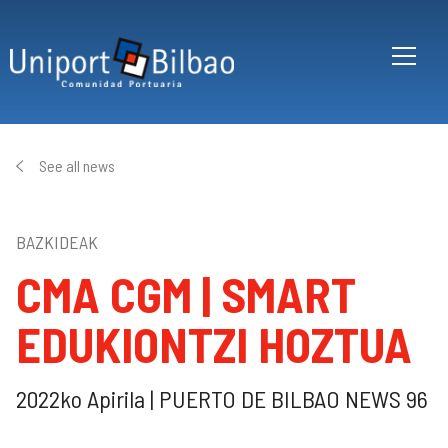
Skip to main content
See all news
BAZKIDEAK
CMA CGM | SMART
EDUKIONTZI HOZTUA
2022ko Apirila | PUERTO DE BILBAO NEWS 96