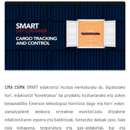
CMA CGMk
SMART edukiontzi hoztua merkaturatu du. Aipatutako
hori, edukiontzi "konektatua" da produktu hoztuetarako eta azken
belaunaldiko Emerson teknologiaz hornituta dago eta horri esker,
zamatzaileek denbora errealean monitorizatu ditzakete
edukiontziaren egoera eta baldintzak, funtsezko datuak jaso, hala
nola kokapena, tenperatura eta gas-aldaketak, bai eta