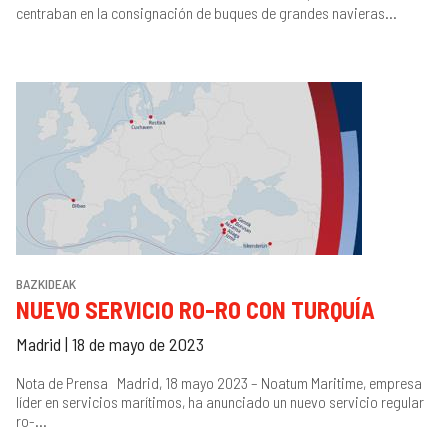
centraban en la consignación de buques de grandes navieras...
BAZKIDEAK
NUEVO SERVICIO RO-RO CON TURQUÍA
Madrid | 18 de mayo de 2023
Nota de Prensa Madrid, 18 mayo 2023 – Noatum Maritime, empresa
líder en servicios marítimos, ha anunciado un nuevo servicio regular
ro-...