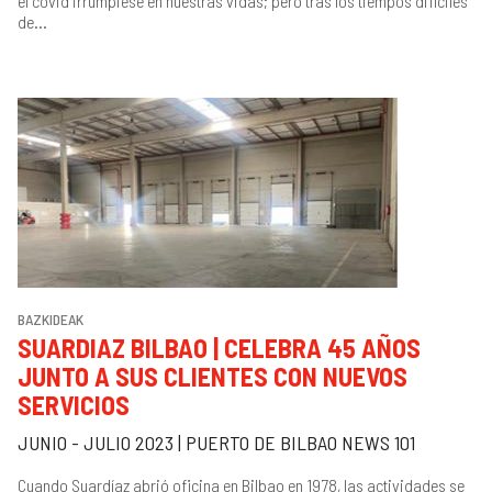
el covid irrumpiese en nuestras vidas; pero tras los tiempos difíciles
de...
BAZKIDEAK
SUARDIAZ BILBAO | CELEBRA 45 AÑOS
JUNTO A SUS CLIENTES CON NUEVOS
SERVICIOS
JUNIO - JULIO 2023 | PUERTO DE BILBAO NEWS 101
Cuando Suardíaz abrió oficina en Bilbao en 1978, las actividades se