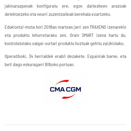
jakinarazpenak konfiguratu ere, egon daitezkeen arazoak
detektatzeko eta neurri zuzentzaileak berehala ezartzeko.
Edukiontzi-mota hori 2018an martxan jarri zen TRAXENS izenarekin
eta produktu lehorretarako zen. Orain SMART izena hartu du,
kontrolatutako salgai-sortari produktu hoztuak gehitu zaizkiolako.
Operatiboki, 34 herrialdek erabil dezakete, Espainiak barne, eta
beti dago eskuragarri Bilboko portuan.