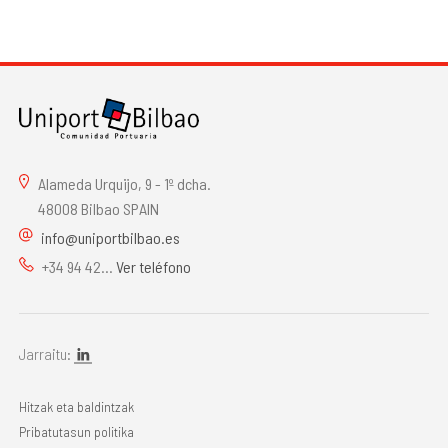
Alameda Urquijo, 9 - 1º dcha.
48008 Bilbao SPAIN
info@uniportbilbao.es
+34 94 42...
Ver teléfono
Jarraitu:
Hitzak eta baldintzak
Pribatutasun politika