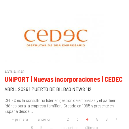
ACTUALIDAD
UNIPORT | Nuevas incorporaciones | CEDEC
ABRIL 2026 | PUERTO DE BILBAO NEWS 112
CEDEC es la consultoría líder en gestión de empresas y el partner
idóneo para la empresa familiar. Creada en 1965 y presente en
España desde...
« primera
‹ anterior
1
2
3
4
5
6
7
PÁGINAS
8
9
…
siguiente ›
última »