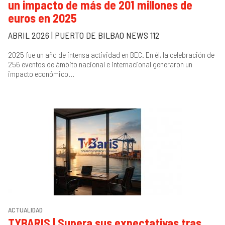
un impacto de más de 201 millones de
A
Siguiente
euros en 2025
»
An
2
ABRIL 2026 | PUERTO DE BILBAO NEWS 112
M
2025 fue un año de intensa actividad en BEC. En él, la celebración de
256 eventos de ámbito nacional e internacional generaron un
impacto económico...
1
1
2
ACTUALIDAD
TYBARIS | Supera sus expectativas tras