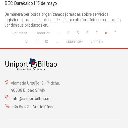
BEC Barakaldo | 15 de mayo
De manera periódica organizamos jornadas sobre servicios
logísticos para las empresas del sector exterior. Quienes compran y
venden sus productos en...
« primera
‹ anterior
…
4
5
6
7
8
9
ORRIAK
10
11
12
…
siguiente ›
última »
Alameda Urquijo, 9 - 1º dcha.
48008 Bilbao SPAIN
info@uniportbilbao.es
+34 94 42...
Ver teléfono