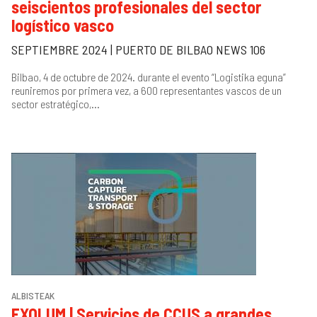
seiscientos profesionales del sector
logístico vasco
A
SEPTIEMBRE 2024 | PUERTO DE BILBAO NEWS 106
Hurrengoa
»
Au
2
Bilbao, 4 de octubre de 2024. durante el evento “Logistika eguna”
reuniremos por primera vez, a 600 representantes vascos de un
A
sector estratégico,...
4
1
1
2
ALBISTEAK
EXOLUM | Servicios de CCUS a grandes